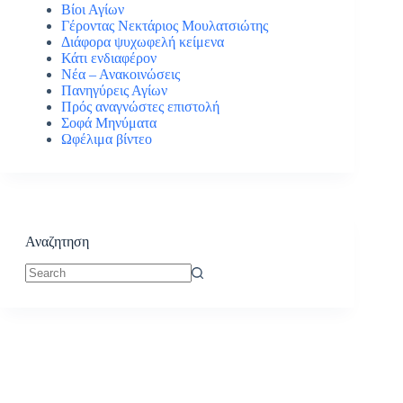
Βίοι Αγίων
Γέροντας Νεκτάριος Μουλατσιώτης
Διάφορα ψυχωφελή κείμενα
Κάτι ενδιαφέρον
Νέα – Ανακοινώσεις
Πανηγύρεις Αγίων
Πρός αναγνώστες επιστολή
Σοφά Μηνύματα
Ωφέλιμα βίντεο
Αναζητηση
No
results