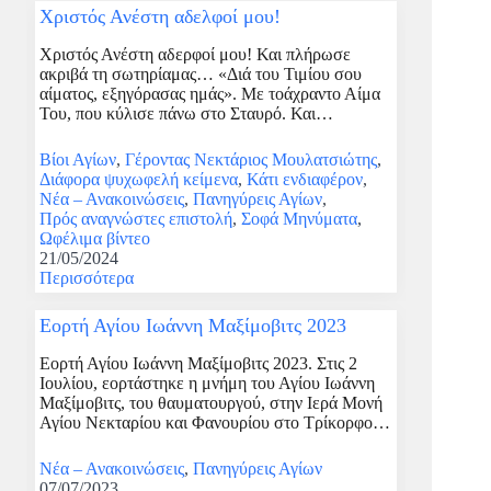
Χριστός Ανέστη αδελφοί μου!
Χριστός Ανέστη αδερφοί μου! Και πλήρωσε
ακριβά τη σωτηρίαμας… «Διά του Τιμίου σου
αίματος, εξηγόρασας ημάς». Με τοάχραντο Αίμα
Του, που κύλισε πάνω στο Σταυρό. Και…
Βίοι Αγίων
,
Γέροντας Νεκτάριος Μουλατσιώτης
,
Διάφορα ψυχωφελή κείμενα
,
Κάτι ενδιαφέρον
,
Νέα – Ανακοινώσεις
,
Πανηγύρεις Αγίων
,
Πρός αναγνώστες επιστολή
,
Σοφά Μηνύματα
,
Ωφέλιμα βίντεο
21/05/2024
Περισσότερα
Εορτή Αγίου Ιωάννη Μαξίμοβιτς 2023
Εορτή Αγίου Ιωάννη Μαξίμοβιτς 2023. Στις 2
Ιουλίου, εορτάστηκε η μνήμη του Αγίου Ιωάννη
Μαξίμοβιτς, του θαυματουργού, στην Ιερά Μονή
Αγίου Νεκταρίου και Φανουρίου στο Τρίκορφο…
Νέα – Ανακοινώσεις
,
Πανηγύρεις Αγίων
07/07/2023